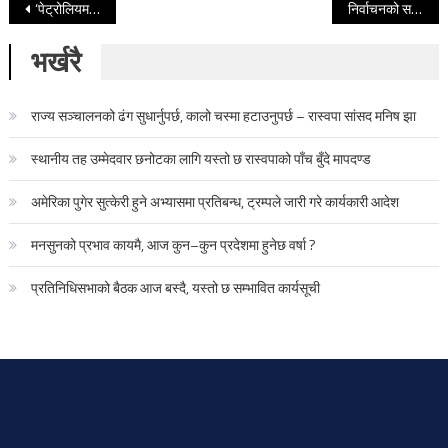
Post navigation
‘पेट्रोलियम पदार्थमा १० प्रतिशत इथानोल मिश्रण गर्दा वार्षिक ६ अर्ब बराबर बचाउन सकिन्छ’
निर्वाचनको समयमा तीन दिन बिदा दिन सरकारलाई आयोगको सिफारिस
भर्खरै
राज्य सञ्चालनको ढंग सुधार्नुपर्छ, कालो चस्मा हटाउनुपर्छ – रास्वपा सांसद मनिष झा
स्थानीय तह उम्मेदवार छनोटका लागि यस्तो छ रास्वपाको पाँच बुँदे मापदण्ड
अमेरिका पुगेर सुत्केरी हुने अभ्यासमा प्रतिबन्ध, ट्रम्पले जारी गरे कार्यकारी आदेश
मनसुनको प्रभाव कायमै, आज कुन–कुन प्रदेशमा हुनेछ वर्षा ?
प्रतिनिधिसभाको बैठक आज बस्दै, यस्तो छ सम्भावित कार्यसूची