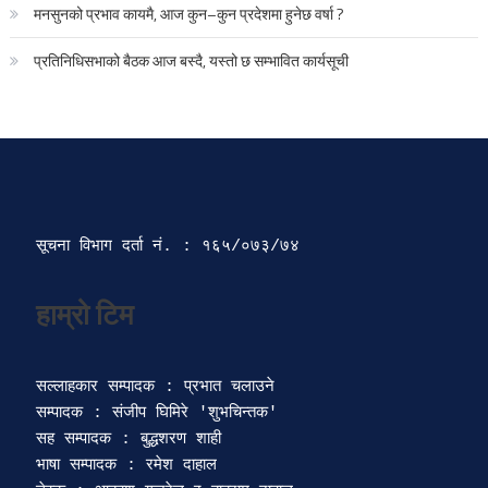
मनसुनको प्रभाव कायमै, आज कुन–कुन प्रदेशमा हुनेछ वर्षा ?
प्रतिनिधिसभाको बैठक आज बस्दै, यस्तो छ सम्भावित कार्यसूची
सूचना विभाग दर्ता‍ नं. : १६५/०७३/७४ 
सल्लाहकार सम्पादक : प्रभात चलाउने

सम्पादक : संजीप घिमिरे 'शुभचिन्तक' 

सह सम्पादक : बुद्धशरण शाही

भाषा सम्पादक : रमेश दाहाल 
