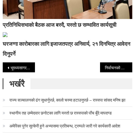
प्रतिनिधिसभाको बैठक आज बस्दै, यस्तो छ सम्भावित कार्यसूची
घरजग्गा कारोबारका लागि इजाजतपत्र अनिवार्य, २१ दिनभित्र आवेदन
दिनुपर्ने
Post navigation
भूमध्यसागरमा डुङ्गा दुर्घटना: लिबिया र ग्रीसमा आठ शव भेटिए
निर्वाचनको लागि सशस्त्र प्रहरीलाई भारतले दियो १० हजार सेल टियर ग्याँस
भर्खरै
राज्य सञ्चालनको ढंग सुधार्नुपर्छ, कालो चस्मा हटाउनुपर्छ – रास्वपा सांसद मनिष झा
स्थानीय तह उम्मेदवार छनोटका लागि यस्तो छ रास्वपाको पाँच बुँदे मापदण्ड
अमेरिका पुगेर सुत्केरी हुने अभ्यासमा प्रतिबन्ध, ट्रम्पले जारी गरे कार्यकारी आदेश