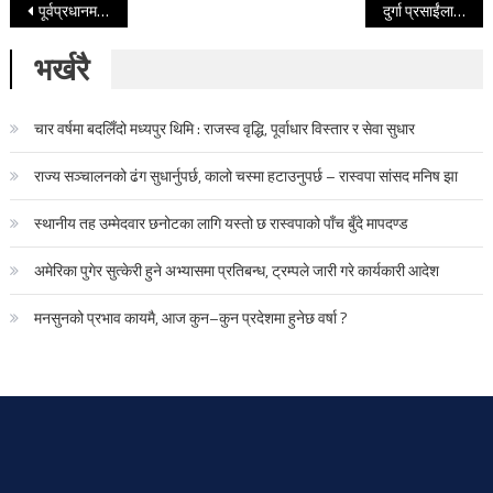
Post navigation
पूर्वप्रधानमन्त्री माधव नेपालसहितको भ्रष्टाचार मुद्दा पेसीमा तोकियो
दुर्गा प्रसाईंलाई ४ दिन हिरासतमा राख्न प्रशासनको अनुमति
भर्खरै
चार वर्षमा बदलिँदो मध्यपुर थिमि : राजस्व वृद्धि, पूर्वाधार विस्तार र सेवा सुधार
राज्य सञ्चालनको ढंग सुधार्नुपर्छ, कालो चस्मा हटाउनुपर्छ – रास्वपा सांसद मनिष झा
स्थानीय तह उम्मेदवार छनोटका लागि यस्तो छ रास्वपाको पाँच बुँदे मापदण्ड
अमेरिका पुगेर सुत्केरी हुने अभ्यासमा प्रतिबन्ध, ट्रम्पले जारी गरे कार्यकारी आदेश
मनसुनको प्रभाव कायमै, आज कुन–कुन प्रदेशमा हुनेछ वर्षा ?