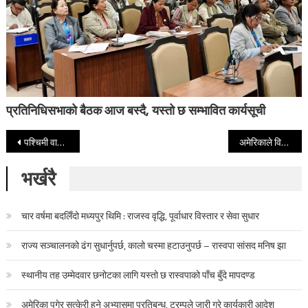
प्रतिनिधिसभाको बैठक आज बस्दै, यस्तो छ सम्भावित कार्यसूची
Post navigation
पश्चिमी वायुको प्रभाव कायमै, आज यी तीन प्रदेशमा वर्षाको सम्भावना
अमेरिकाले विनाशकारी युद्धपोत इरान नजिक तैनाथ गरेको पुष्टि
भर्खरै
चार वर्षमा बदलिँदो मध्यपुर थिमि : राजस्व वृद्धि, पूर्वाधार विस्तार र सेवा सुधार
राज्य सञ्चालनको ढंग सुधार्नुपर्छ, कालो चस्मा हटाउनुपर्छ – रास्वपा सांसद मनिष झा
स्थानीय तह उम्मेदवार छनोटका लागि यस्तो छ रास्वपाको पाँच बुँदे मापदण्ड
अमेरिका पुगेर सुत्केरी हुने अभ्यासमा प्रतिबन्ध, ट्रम्पले जारी गरे कार्यकारी आदेश