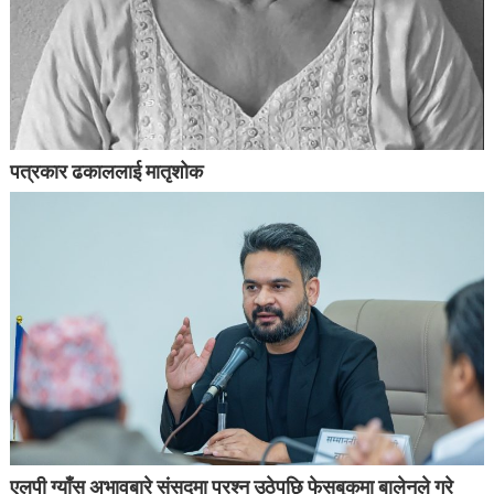
पत्रकार ढकाललाई मातृशोक
एलपी ग्याँस अभावबारे संसदमा प्रश्न उठेपछि फेसबुकमा बालेनले गरे