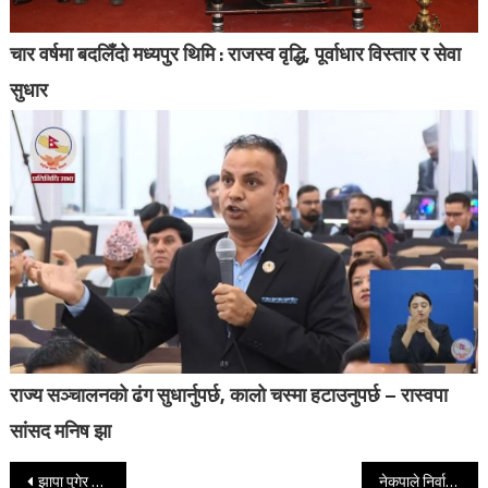
चार वर्षमा बदलिँदो मध्यपुर थिमि : राजस्व वृद्धि, पूर्वाधार विस्तार र सेवा
सुधार
राज्य सञ्चालनको ढंग सुधार्नुपर्छ, कालो चस्मा हटाउनुपर्छ – रास्वपा
सांसद मनिष झा
Post navigation
झापा पुगेर ओलीले भने : चुनाव भए भाग लिन्छौं, वातावरण अझै बनेजस्तो लाग्या छैन
नेकपाले निर्वाचन आयोगमा पेस गर्‍यो घोषणापत्र