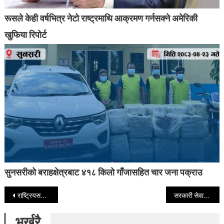
रूसले केही वर्षभित्र नेटो राष्ट्रमाथि आक्रमण गर्नसक्ने अमेरिकी
खुफिया रिपोर्ट
सुनसरीको बराहक्षेत्रबाट ४१८ किलो गाँजासहित चार जना पक्राउ
Post navigation
राष्ट्रियसभामा आज चलचित्र विधेयक २०८१ पेश गर्दै प्रधानमन्त्री कार्की
सरकारी सेवाको सास्ती हटाउन ‘डिजिटल गभर्नेन्स’ अपरिहार्य : सभापति थापा
भर्खरै