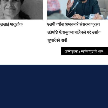
ाललाई मातृशोक
एलपी ग्याँस अभावबारे संसदमा प्रश्न
उठेपछि फेसबुकमा बालेनले गरे उद्योग
सुधारेको दावी
ताप्लेजुङमा ४ म्याग्निच्युडको भूकम्प