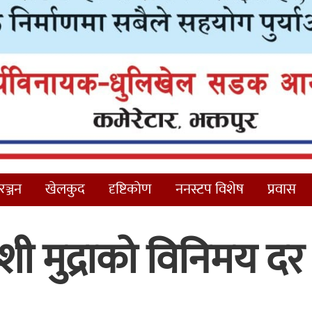
ञ्जन
खेलकुद
दृष्टिकोण
ननस्टप विशेष
प्रवास
ी मुद्राको विनिमय दर