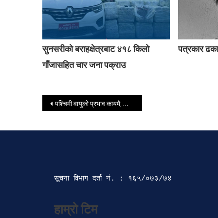
सुनसरीको बराहक्षेत्रबाट ४१८ किलो
पत्रकार ढक
गाँजासहित चार जना पक्राउ
Post navigation
पश्चिमी वायुको प्रभाव कायमै, आज यी चार प्रदेशमा वर्षाको सम्भावना
सूचना विभाग दर्ता‍ नं. : १६५/०७३/७४ 