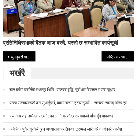
प्रतिनिधिसभाको बैठक आज बस्दै, यस्तो छ सम्भावित कार्यसूची
Post navigation
चुमनुव्री गाउँपालिकाबाट घरदैलो अभियान सुरु गर्दै सुदन
राष्ट्रिय सभाको बैठक बस्दै, यस्तो छ कार्यसूची
भर्खरै
चार वर्षमा बदलिँदो मध्यपुर थिमि : राजस्व वृद्धि, पूर्वाधार विस्तार र सेवा सुधार
राज्य सञ्चालनको ढंग सुधार्नुपर्छ, कालो चस्मा हटाउनुपर्छ – रास्वपा सांसद मनिष झा
स्थानीय तह उम्मेदवार छनोटका लागि यस्तो छ रास्वपाको पाँच बुँदे मापदण्ड
अमेरिका पुगेर सुत्केरी हुने अभ्यासमा प्रतिबन्ध, ट्रम्पले जारी गरे कार्यकारी आदेश