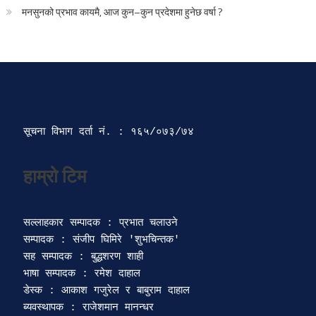
मनसुनको प्रभाव कायमै, आज कुन–कुन प्रदेशमा हुनेछ वर्षा ?
सूचना विभाग दर्ता‍ नं. : १६५/०७३/७४ 
सल्लाहकार सम्पादक : प्रभात चलाउने

सम्पादक : संजीप घिमिरे 'शुभचिन्तक' 

सह सम्पादक : बुद्धशरण शाही

भाषा सम्पादक : रमेश दाहाल 

डेस्क : आकाश गजुरेल र बाबुराम दाहाल

ब्यवस्थापक : राजेशमान मानन्धर 
