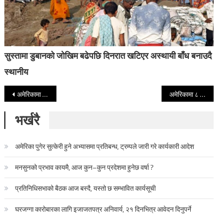
सुस्तामा डुबानको जोखिम बढेपछि दिनरात खटिएर अस्थायी बाँध बनाउदै
स्थानीय
Post navigation
अमेरिकामा भीषण हिमआँधी : तीन जनाको मृत्यु, १० लाख घरमा अन्धकार
अमेरिकामा ८ जना सवार निजी विमान दुर्घटना
भर्खरै
अमेरिका पुगेर सुत्केरी हुने अभ्यासमा प्रतिबन्ध, ट्रम्पले जारी गरे कार्यकारी आदेश
मनसुनको प्रभाव कायमै, आज कुन–कुन प्रदेशमा हुनेछ वर्षा ?
प्रतिनिधिसभाको बैठक आज बस्दै, यस्तो छ सम्भावित कार्यसूची
घरजग्गा कारोबारका लागि इजाजतपत्र अनिवार्य, २१ दिनभित्र आवेदन दिनुपर्ने