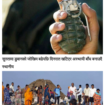
सुस्तामा डुबानको जोखिम बढेपछि दिनरात खटिएर अस्थायी बाँध बनाउदै
स्थानीय