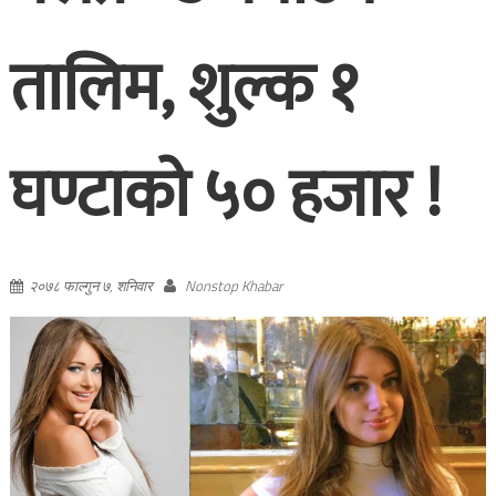
तालिम, शुल्क १
घण्टाको ५० हजार !
२०७८ फाल्गुन ७, शनिवार
Nonstop Khabar