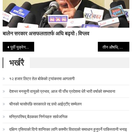
बालेन सरकार असफलतातर्फ अघि बढ्यो : विप्लव
Post navigation
पूर्वी युक्रेनमा आज पनि गोलाबारी
तीन औषधि, जसले सम्बन्धलाई प्रेमिल बनाउँछ
भर्खरै
१२ हजार लिटर तेल बोकेको ट्यांकरमा आगलागी
देशभर मनसुनी वायुको प्रभाव, आज यी पाँच प्रदेशमा धेरै भारी वर्षाको सम्भावना
चीनको चासोपछि सरकारले रद्द गर्‍यो आईएटीए सम्मेलन
मन्त्रिपरिषद् बैठकका निर्णयहरु सार्वजनिक
दक्षिण एसियाको दिगो शान्तिका लागि कश्मीर विवादको समाधान हुनुपर्ने पाकिस्तानी भनाइ