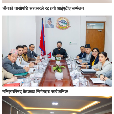
चीनको चासोपछि सरकारले रद्द गर्‍यो आईएटीए सम्मेलन
मन्त्रिपरिषद् बैठकका निर्णयहरु सार्वजनिक