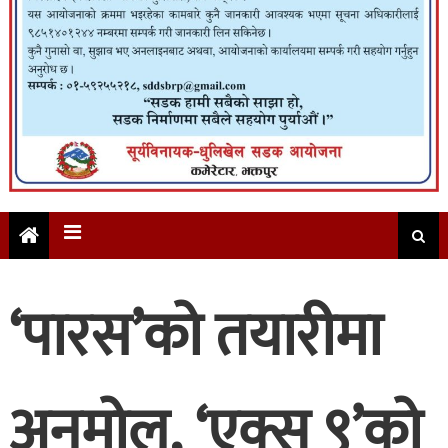
‘पारस’को तयारीमा
अनमोल, ‘एक्स ९’को