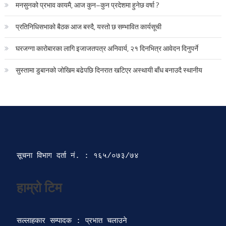
मनसुनको प्रभाव कायमै, आज कुन–कुन प्रदेशमा हुनेछ वर्षा ?
प्रतिनिधिसभाको बैठक आज बस्दै, यस्तो छ सम्भावित कार्यसूची
घरजग्गा कारोबारका लागि इजाजतपत्र अनिवार्य, २१ दिनभित्र आवेदन दिनुपर्ने
सुस्तामा डुबानको जोखिम बढेपछि दिनरात खटिएर अस्थायी बाँध बनाउदै स्थानीय
सूचना विभाग दर्ता‍ नं. : १६५/०७३/७४ 
सल्लाहकार सम्पादक : प्रभात चलाउने
