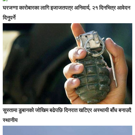
घरजग्गा कारोबारका लागि इजाजतपत्र अनिवार्य, २१ दिनभित्र आवेदन
दिनुपर्ने
सुस्तामा डुबानको जोखिम बढेपछि दिनरात खटिएर अस्थायी बाँध बनाउदै
स्थानीय