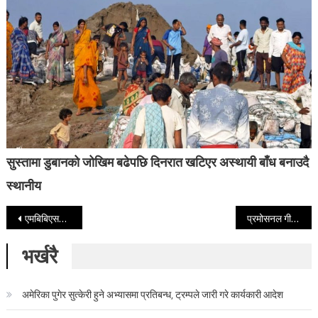
सुस्तामा डुबानको जोखिम बढेपछि दिनरात खटिएर अस्थायी बाँध बनाउदै
स्थानीय
Post navigation
एमबिबिएसका लागि आयोगले तोकेभन्दा बढी शुल्क लिन नपाउने निर्णय
प्रमोसनल गीत खिच्दै ‘म यस्तो गीत गाउँछु २’ टिम, रिलिज भने अन्योलमा
भर्खरै
अमेरिका पुगेर सुत्केरी हुने अभ्यासमा प्रतिबन्ध, ट्रम्पले जारी गरे कार्यकारी आदेश