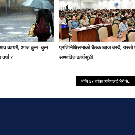
रभाव कायमै, आज कुन–कुन
प्रतिनिधिसभाको बैठक आज बस्दै, यस्तो
 वर्षा ?
सम्भावित कार्यसूची
भोलि ६४ बर्षका व्यक्तिलाई भेरो सेल खोप यी काठमाडौँ महानगरका केन्द्रहरुबात लगाइने