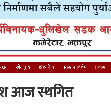
ञ्जन
खेलकुद
दृष्टिकोण
ननस्टप विशेष
प्रवास
ाश आज स्थगित