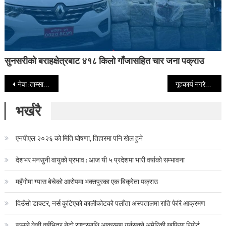
सुनसरीको बराहक्षेत्रबाट ४१८ किलो गाँजासहित चार जना पक्राउ
Post navigation
नेवा :ताम्सालिंग प्रदेशको माग राख्दै सिठ्ठी जुलुस प्रदशन
गृहकार्य नगरेको भन्दै कुट्दा विद्यार्थीको आँखामा गम्भीर चोट
भर्खरै
एनपीएल २०२६ को मिति घोषणा, तिहारमा पनि खेल हुने
देशभर मनसुनी वायुको प्रभाव : आज यी ५ प्रदेशमा भारी वर्षाको सम्भावना
महँगोमा ग्यास बेचेको आरोपमा भक्तपुरका एक बिक्रेता पक्राउ
दिउँसो डाक्टर, नर्स कुटिएको कालीकोटको पलाँता अस्पतालमा राति फेरि आक्रमण
रूसले केही वर्षभित्र नेटो राष्ट्रमाथि आक्रमण गर्नसक्ने अमेरिकी खुफिया रिपोर्ट