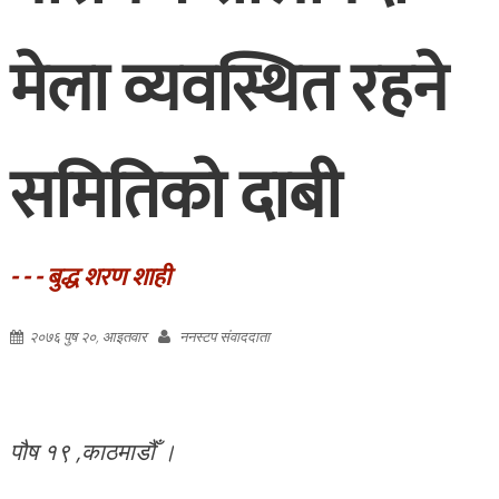
मेला व्यवस्थित रहने
समितिको दाबी
- - - बुद्ध शरण शाही
२०७६ पुष २०, आइतवार
ननस्टप संवाददाता
पौष १९ ,काठमाडौँ ।