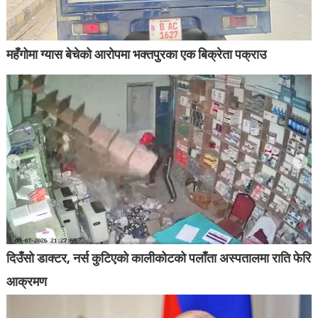
महँगोमा ग्यास बेचेको आरोपमा भक्तपुरका एक बिक्रेता पक्राउ
दिउँसो डाक्टर, नर्स कुटिएको कालीकोटको पलाँता अस्पतालमा राति फेरि
आक्रमण