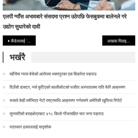
एलपी ग्याँस अभावबारे संसदमा प्रश्न उठेपछि फेसबुकमा बालेनले गरे
उद्योग सुधारेको दावी
Post navigation
कँडेललाई ‘मदन पुरस्कार’ र वात्सायनलाई ‘जगदम्बाश्री’
अखाद्य मिठाइ बेच्ने आँगनको कमलपोखरी बिक्रीकेन्द्रमा नेकपाको आक्रमण
भर्खरै
महँगोमा ग्यास बेचेको आरोपमा भक्तपुरका एक बिक्रेता पक्राउ
दिउँसो डाक्टर, नर्स कुटिएको कालीकोटको पलाँता अस्पतालमा राति फेरि आक्रमण
रूसले केही वर्षभित्र नेटो राष्ट्रमाथि आक्रमण गर्नसक्ने अमेरिकी खुफिया रिपोर्ट
सुनसरीको बराहक्षेत्रबाट ४१८ किलो गाँजासहित चार जना पक्राउ
पत्रकार ढकाललाई मातृशोक