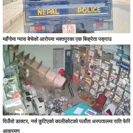
महँगोमा ग्यास बेचेको आरोपमा भक्तपुरका एक बिक्रेता पक्राउ
दिउँसो डाक्टर, नर्स कुटिएको कालीकोटको पलाँता अस्पतालमा राति फेरि
आक्रमण