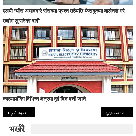
एलपी ग्याँस अभावबारे संसदमा प्रश्न उठेपछि फेसबुकमा बालेनले गरे
उद्योग सुधारेको दावी
काठमाडौँका विभिन्न क्षेत्रमा दुई दिन बत्ती जाने
Post navigation
ठूलो सङ्ख्यामा एक सिंगे गैडा बाढीले बगाएको निकुञ्जको अनुमान
बुद्ध एयरबको पोखरा–भरतपुर–भैरहवा उडान सुरु
भर्खरै