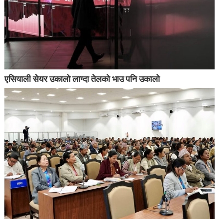
एसियाली सेयर उकालो लाग्दा तेलको भाउ पनि उकालो