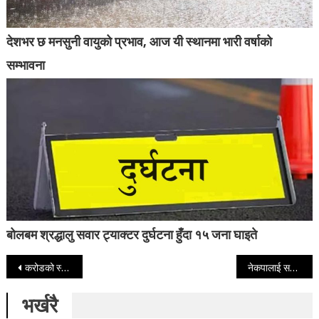
देशभर छ मनसुनी वायुको प्रभाव, आज यी स्थानमा भारी वर्षाको
सम्भावना
बोलबम श्रद्धालु सवार ट्याक्टर दुर्घटना हुँदा १५ जना घाइते
Post navigation
करोडको स्याउ बारीमै थन्कियो
नेकपालाई सबैले स्वीकार गर्ने पार्टी बनाउनुपर्ने: अध्यक्ष प्रचण्ड
भर्खरै