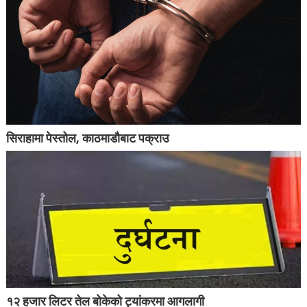
सिराहामा पेस्तोल, काठमाडौबाट पक्राउ
१२ हजार लिटर तेल बोकेको ट्यांकरमा आगलागी