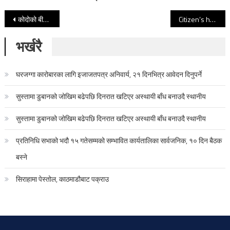
Post navigation
कोदोको बीउ पाउनै मुस्किल
Citizen’s help desk in 14 locations
भर्खरै
घरजग्गा कारोबारका लागि इजाजतपत्र अनिवार्य, २१ दिनभित्र आवेदन दिनुपर्ने
सुस्तामा डुबानको जोखिम बढेपछि दिनरात खटिएर अस्थायी बाँध बनाउदै स्थानीय
सुस्तामा डुबानको जोखिम बढेपछि दिनरात खटिएर अस्थायी बाँध बनाउदै स्थानीय
प्रतिनिधि सभाको भदौ १५ गतेसम्मको सम्भावित कार्यतालिका सार्वजनिक, १० दिन बैठक
बस्ने
सिराहामा पेस्तोल, काठमाडौबाट पक्राउ