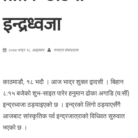
इन्द्रध्वजा
२०७४ भाद्र १८, आइतवार
ननस्टप संवाददाता
काठमाडौ, १८ भदाै । आज भाद्र शुक्ल द्वादसी । बिहान
८:१५ बजेको शुभ-साइत पारेर हनुमान ढोका अगाडि (य:सीं)
इन्द्रध्वजा ठड्याइएकाे छ । इन्द्रकाे लिंगो ठड्याएसँगै
आजबाट सांस्कृतिक पर्व इन्द्रजात्राको विधिवत सुरुवात
भएको छ ।