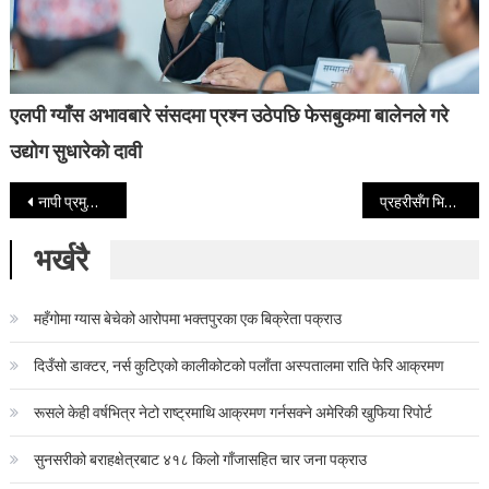
एलपी ग्याँस अभावबारे संसदमा प्रश्न उठेपछि फेसबुकमा बालेनले गरे
उद्योग सुधारेको दावी
Post navigation
नापी प्रमुख त्रिखत्री राती सुतेकै होटलमा मृत अवस्थामा भेटिए
प्रहरीसँग भिड्न बुढा पनि यसरी कस्सिए रत्नपार्कमा
भर्खरै
महँगोमा ग्यास बेचेको आरोपमा भक्तपुरका एक बिक्रेता पक्राउ
दिउँसो डाक्टर, नर्स कुटिएको कालीकोटको पलाँता अस्पतालमा राति फेरि आक्रमण
रूसले केही वर्षभित्र नेटो राष्ट्रमाथि आक्रमण गर्नसक्ने अमेरिकी खुफिया रिपोर्ट
सुनसरीको बराहक्षेत्रबाट ४१८ किलो गाँजासहित चार जना पक्राउ