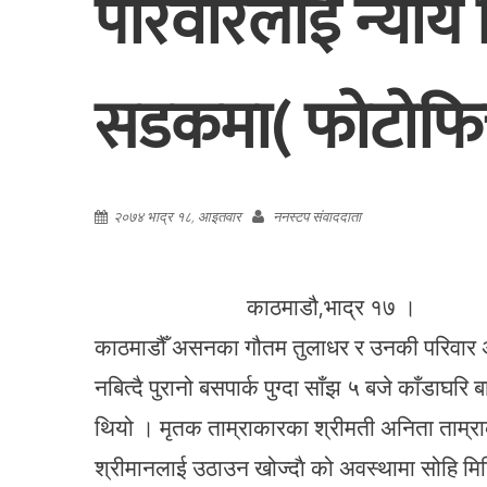
परिवारलाई न्या
सडकमा( फोटोफि
२०७४ भाद्र १८, आइतवार
ननस्टप संवाददाता
काठमाडौ,भाद्र १७ । गएको भदौ ७ 
काठमाडौँ असनका गौतम तुलाधर र उनकी परिवार अन
नबित्दै पुरानो बसपार्क पुग्दा साँझ ५ बजे काँडाघर
थियो । मृतक ताम्राकारका श्रीमती अनिता ताम्र
श्रीमानलाई उठाउन खोज्दाै को अवस्थामा सोहि मिनि