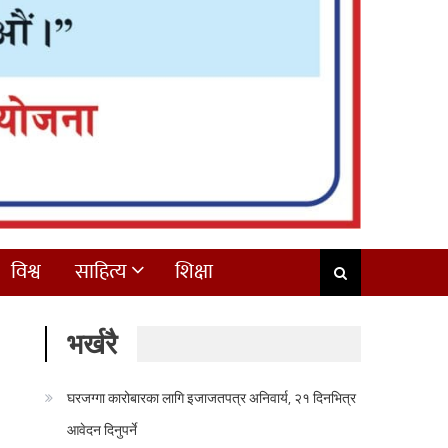
विश्व
साहित्य
शिक्षा
भर्खरै
घरजग्गा कारोबारका लागि इजाजतपत्र अनिवार्य, २१ दिनभित्र
आवेदन दिनुपर्ने