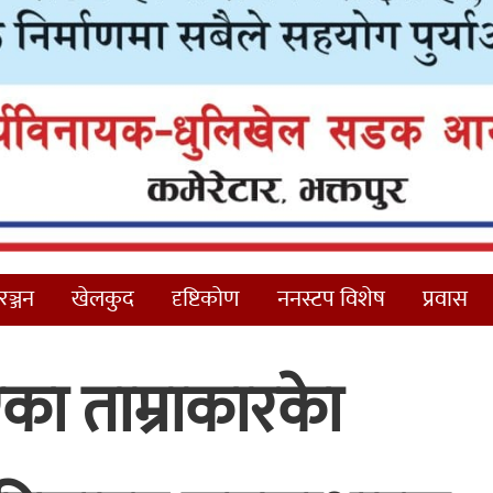
ञ्जन
खेलकुद
दृष्टिकोण
ननस्टप विशेष
प्रवास
भएका ताम्राकारकाे