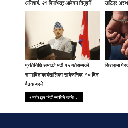
अनिवार्य, २१ दिनभित्र आवेदन दिनुपर्ने
खटिएर अस्था
प्रतिनिधि सभाको भदौ १५ गतेसम्मको
सिराहामा पेस
सम्भावित कार्यतालिका सार्वजनिक, १० दिन
बैठक बस्ने
Post navigation
मातेर झुम परेकी ज्योतिले मलेसियामा गरेको यस्तो अश्लिल हर्कतको भिडियो सार्वजनिक