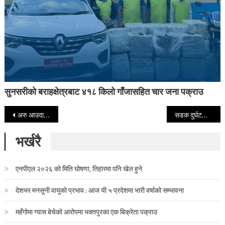
सुनसरीको बराहक्षेत्रबाट ४१८ किलो गाँजासहित चार जना पक्राउ
Post navigation
अरु आउदा होटलमै जाने प्रचण्ड र माधव नेपालले जयशंकरसँग किन प्रोटोकलको कुरा उठाए ?
सडक दुर्घटनाको कारण खोजी समाधान गर्नुपर्ने
भर्खरै
एनपीएल २०२६ को मिति घोषणा, तिहारमा पनि खेल हुने
देशभर मनसुनी वायुको प्रभाव : आज यी ५ प्रदेशमा भारी वर्षाको सम्भावना
महँगोमा ग्यास बेचेको आरोपमा भक्तपुरका एक बिक्रेता पक्राउ