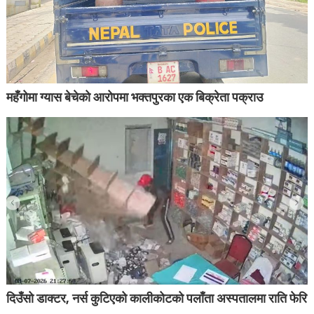
महँगोमा ग्यास बेचेको आरोपमा भक्तपुरका एक बिक्रेता पक्राउ
दिउँसो डाक्टर, नर्स कुटिएको कालीकोटको पलाँता अस्पतालमा राति फेरि