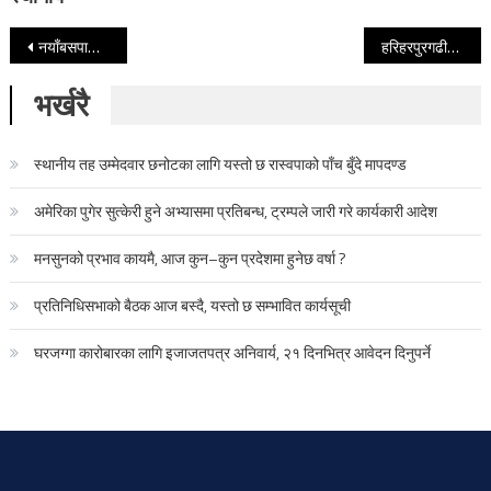
Post navigation
नयाँबसपार्कभित्र रहेको लोत्से कम्पनीको भवनमा प्रेसर कुकर बम
हरिहरपुरगढीबाट सिन्धुलीगढी जोड्न नयाँ पदमार्ग अभियान
भर्खरै
स्थानीय तह उम्मेदवार छनोटका लागि यस्तो छ रास्वपाको पाँच बुँदे मापदण्ड
अमेरिका पुगेर सुत्केरी हुने अभ्यासमा प्रतिबन्ध, ट्रम्पले जारी गरे कार्यकारी आदेश
मनसुनको प्रभाव कायमै, आज कुन–कुन प्रदेशमा हुनेछ वर्षा ?
प्रतिनिधिसभाको बैठक आज बस्दै, यस्तो छ सम्भावित कार्यसूची
घरजग्गा कारोबारका लागि इजाजतपत्र अनिवार्य, २१ दिनभित्र आवेदन दिनुपर्ने