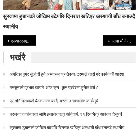
सुस्तामा डुबानको जोखिम बढेपछि दिनरात खटिएर अस्थायी बाँध बनाउदै
स्थानीय
Post navigation
एनआरएनए अमेरिकाको अध्यक्षमा शाह विजयी
भारतमा चौकिदारको चमत्कार, ४८ वर्षपछि एकै दलको पूर्ण बहुमत, प्रतिपक्षीको मान्यता समेत नपाउने गरी झर्यो कांग्रेस
भर्खरै
अमेरिका पुगेर सुत्केरी हुने अभ्यासमा प्रतिबन्ध, ट्रम्पले जारी गरे कार्यकारी आदेश
मनसुनको प्रभाव कायमै, आज कुन–कुन प्रदेशमा हुनेछ वर्षा ?
प्रतिनिधिसभाको बैठक आज बस्दै, यस्तो छ सम्भावित कार्यसूची
घरजग्गा कारोबारका लागि इजाजतपत्र अनिवार्य, २१ दिनभित्र आवेदन दिनुपर्ने
सुस्तामा डुबानको जोखिम बढेपछि दिनरात खटिएर अस्थायी बाँध बनाउदै स्थानीय