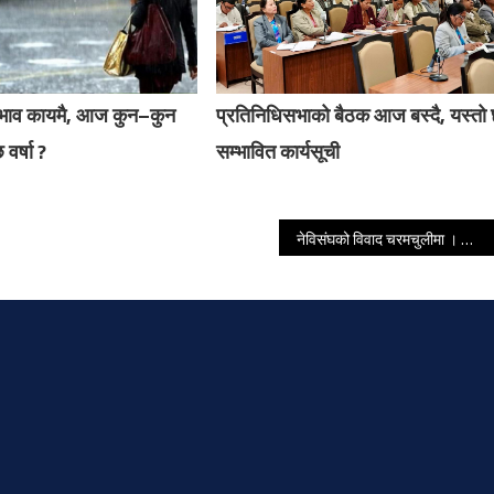
रभाव कायमै, आज कुन–कुन
प्रतिनिधिसभाको बैठक आज बस्दै, यस्तो
 वर्षा ?
सम्भावित कार्यसूची
नेविसंघको विवाद चरमचुलीमा । त्रिविमा ४ छुट्टाछुट्टै समानान्तर समिति