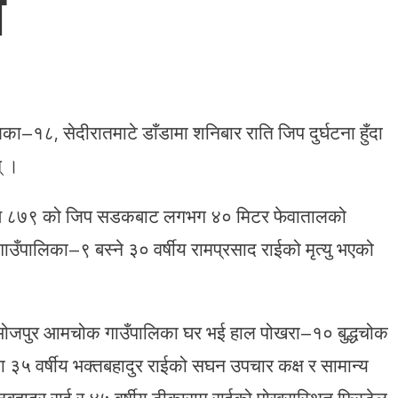
े
१८, सेदीरातमाटे डाँडामा शनिबार राति जिप दुर्घटना हुँदा
् ।
ग१ञ ८७९ को जिप सडकबाट लगभग ४० मिटर फेवातालको
उँपालिका–९ बस्ने ३० वर्षीय रामप्रसाद राईको मृत्यु भएको
्ये भोजपुर आमचोक गाउँपालिका घर भई हाल पोखरा–१० बुद्धचोक
 का ३५ वर्षीय भक्तबहादुर राईको सघन उपचार कक्ष र सामान्य
ञानबहादुर राई र ४५ वर्षीय टीकाराम राईको पोखरास्थित फिस्टेल