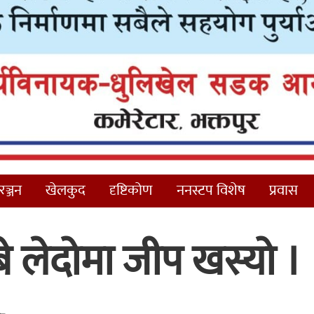
ञ्जन
खेलकुद
दृष्टिकोण
ननस्टप विशेष
प्रवास
 लेदोमा जीप खस्यो ।