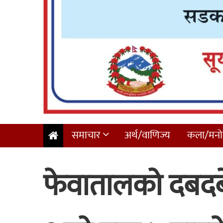
समाचार
अर्थ/वाणिज्य
कला/मनोर
फेवातालको दबदबे