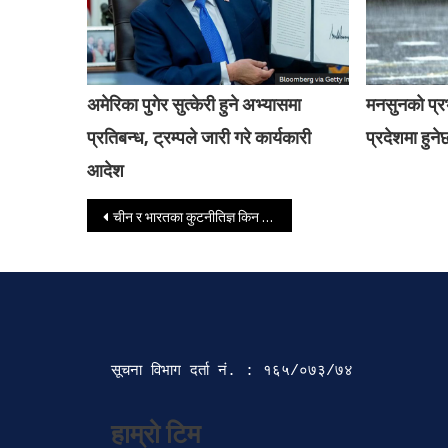
अमेरिका पुगेर सुत्केरी हुने अभ्यासमा
मनसुनको प्
प्रतिबन्ध, ट्रम्पले जारी गरे कार्यकारी
प्रदेशमा हुनेछ
आदेश
Post navigation
चीन र भारतका कुटनीतिज्ञ किन एकाएक लुम्बिनीमा ओइरिए ?
सूचना विभाग दर्ता‍ नं. : १६५/०७३/७४ 