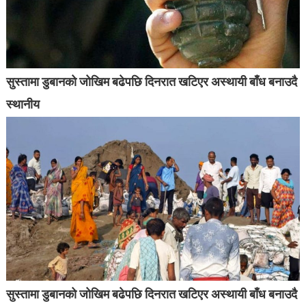
सुस्तामा डुबानको जोखिम बढेपछि दिनरात खटिएर अस्थायी बाँध बनाउदै
स्थानीय
सुस्तामा डुबानको जोखिम बढेपछि दिनरात खटिएर अस्थायी बाँध बनाउदै