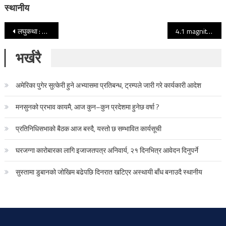
स्थानीय
Post navigation
लघुकथा : योग्यता
4.1 magnitude aftershock of Gorkha earthquake jolts Kathmandu
भर्खरै
अमेरिका पुगेर सुत्केरी हुने अभ्यासमा प्रतिबन्ध, ट्रम्पले जारी गरे कार्यकारी आदेश
मनसुनको प्रभाव कायमै, आज कुन–कुन प्रदेशमा हुनेछ वर्षा ?
प्रतिनिधिसभाको बैठक आज बस्दै, यस्तो छ सम्भावित कार्यसूची
घरजग्गा कारोबारका लागि इजाजतपत्र अनिवार्य, २१ दिनभित्र आवेदन दिनुपर्ने
सुस्तामा डुबानको जोखिम बढेपछि दिनरात खटिएर अस्थायी बाँध बनाउदै स्थानीय