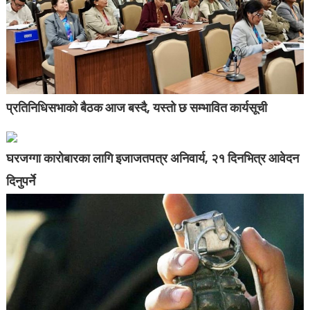
प्रतिनिधिसभाको बैठक आज बस्दै, यस्तो छ सम्भावित कार्यसूची
घरजग्गा कारोबारका लागि इजाजतपत्र अनिवार्य, २१ दिनभित्र आवेदन
दिनुपर्ने