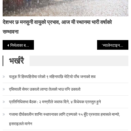
देशभर छ मनसुनी वायुको प्रभाव, आज यी स्थानमा भारी वर्षाको
सम्भावना
Post navigation
निर्मलाका बलात्कारी भेटिएनन्, खाल्डोभित्र सुन भेटियो
‘भ्यालेनटाइन डे’ले बढ्यो गुलावको बिक्री, चितवनका एकै किसानले बेचे १० लाखको गुलाब
भर्खरै
यलुङ रि हिमपहिरोमा परेको ९ महिनापछि भेटियो पाँच जनाको शव
एसियाली सेयर उकालो लाग्दा तेलको भाउ पनि उकालो
प्रतिनिधिसभा बैठक : २ मन्त्रीले जवाफ दिने, ४ विधेयक प्रस्तुत हुने
गजामा दीर्घकालीन शान्ति स्थापनाका लागि ट्रम्पको १५ बुँदे प्रस्ताव हमासले मान्यो,
इसराइलले मानेन