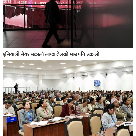
एसियाली सेयर उकालो लाग्दा तेलको भाउ पनि उकालो