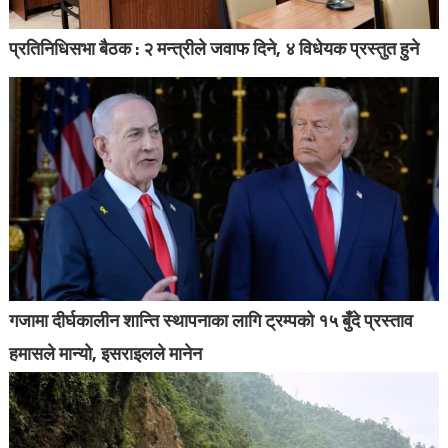
प्रतिनिधिसभा बैठक : २ मन्त्रीले जवाफ दिने, ४ विधेयक प्रस्तुत हुने
गजामा दीर्घकालीन शान्ति स्थापनाका लागि ट्रम्पको १५ बुँदे प्रस्ताव
हमासले मान्यो, इसराइलले मानेन