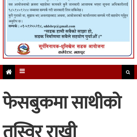
फेसबुकमा साथीको
तस्विर राखी