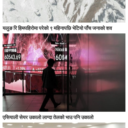
यलुङ रि हिमपहिरोमा परेको ९ महिनापछि भेटियो पाँच जनाको शव
एसियाली सेयर उकालो लाग्दा तेलको भाउ पनि उकालो