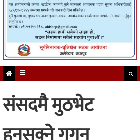
संसदमै मुठभेट
हुनसक्ने गगन