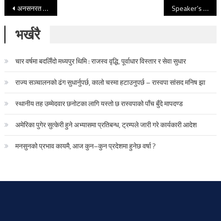
Post navigation
अनसनरत डा. केसीले सांसदहरुलाई लेखे यस्तो पत्र, चिकित्सा विधेयकमा कडा आपत्ती
Speaker’s role biased: NC President Deuba
भर्खरै
चार वर्षमा बदलिँदो मध्यपुर थिमि : राजस्व वृद्धि, पूर्वाधार विस्तार र सेवा सुधार
राज्य सञ्चालनको ढंग सुधार्नुपर्छ, कालो चस्मा हटाउनुपर्छ – रास्वपा सांसद मनिष झा
स्थानीय तह उम्मेदवार छनोटका लागि यस्तो छ रास्वपाको पाँच बुँदे मापदण्ड
अमेरिका पुगेर सुत्केरी हुने अभ्यासमा प्रतिबन्ध, ट्रम्पले जारी गरे कार्यकारी आदेश
मनसुनको प्रभाव कायमै, आज कुन–कुन प्रदेशमा हुनेछ वर्षा ?