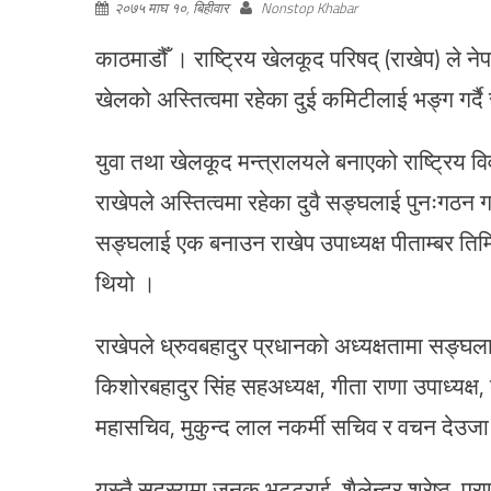
२०७५ माघ १०, बिहीवार
Nonstop Khabar
काठमाडौँ । राष्ट्रिय खेलकूद परिषद् (राखेप) ले न
खेलको अस्तित्वमा रहेका दुई कमिटीलाई भङ्ग गर्
युवा तथा खेलकूद मन्त्रालयले बनाएको राष्ट्र
राखेपले अस्तित्वमा रहेका दुवै सङ्घलाई पुनःगठन ग
सङ्घलाई एक बनाउन राखेप उपाध्यक्ष पीताम्बर तिम
थियो ।
राखेपले ध्रुवबहादुर प्रधानको अध्यक्षतामा सङ्घ
किशोरबहादुर सिंह सहअध्यक्ष, गीता राणा उपाध्यक्ष, ब
महासचिव, मुकुन्द लाल नकर्मी सचिव र वचन देउजा 
यस्तै सदस्यमा जनक भट्टराई, शैलेन्द्र श्रेष्ठ, पु