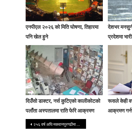
एनपीएल २०२६ को मिति घोषणा, तिहारमा
देशभर मनसुन
पनि खेल हुने
प्रदेशमा भारी
दिउँसो डाक्टर, नर्स कुटिएको कालीकोटको
रूसले केही वर्
पलाँता अस्पतालमा राति फेरि आक्रमण
आक्रमण गर्नस
Post navigation
२५६ वर्ष अघि मकवानपुरगढीमा गोर्खालीहरुले मुगलहरुलाई हराएको त्यो दिन