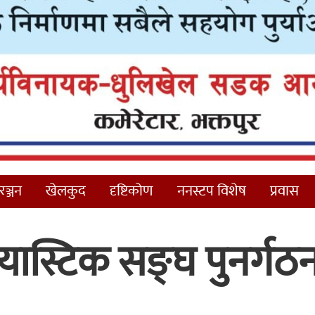
ञ्जन
खेलकुद
दृष्टिकोण
ननस्टप विशेष
प्रवास
न्यास्टिक सङ्घ पुनर्गठ