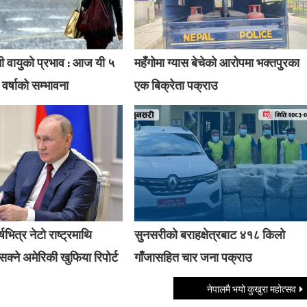
ी वायुको प्रभाव : आज यी ५
महँगोमा ग्यास बेचेको आरोपमा भक्तपुरका
 वर्षाको सम्भावना
एक बिक्रेता पक्राउ
षभित्र नेटो राष्ट्रमाथि
सुनसरीको बराहक्षेत्रबाट ४१८ किलो
क्ने अमेरिकी खुफिया रिपोर्ट
गाँजासहित चार जना पक्राउ
नेपालमै भयो कुखुरा महोत्सव