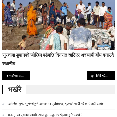
सुस्तामा डुबानको जोखिम बढेपछि दिनरात खटिएर अस्थायी बाँध बनाउदै
स्थानीय
Post navigation
सर्वोच्च अदालतमा प्रधानमन्त्री ओलीविरुद्ध अवाज्ञा मुद्दा दायर
घुस लिँदै गरेका वन अधिकृत रङ्गेहात पक्राउ
भर्खरै
अमेरिका पुगेर सुत्केरी हुने अभ्यासमा प्रतिबन्ध, ट्रम्पले जारी गरे कार्यकारी आदेश
मनसुनको प्रभाव कायमै, आज कुन–कुन प्रदेशमा हुनेछ वर्षा ?