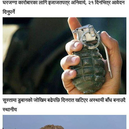
घरजग्गा कारोबारका लागि इजाजतपत्र अनिवार्य, २१ दिनभित्र आवेदन
दिनुपर्ने
सुस्तामा डुबानको जोखिम बढेपछि दिनरात खटिएर अस्थायी बाँध बनाउदै
स्थानीय