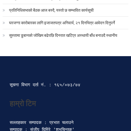
प्रतिनिधिसभाको बैठक आज बस्दै, यस्तो छ सम्भावित कार्यसूची
घरजग्गा कारोबारका लागि इजाजतपत्र अनिवार्य, २१ दिनभित्र आवेदन दिनुपर्ने
सुस्तामा डुबानको जोखिम बढेपछि दिनरात खटिएर अस्थायी बाँध बनाउदै स्थानीय
सूचना विभाग दर्ता‍ नं. : १६५/०७३/७४ 
सल्लाहकार सम्पादक : प्रभात चलाउने

सम्पादक : संजीप घिमिरे 'शुभचिन्तक' 
