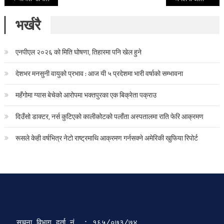
भर्खरै
एनपीएल २०२६ को मिति घोषणा, तिहारमा पनि खेल हुने
देशभर मनसुनी वायुको प्रभाव : आज यी ५ प्रदेशमा भारी वर्षाको सम्भावना
महँगोमा ग्यास बेचेको आरोपमा भक्तपुरका एक बिक्रेता पक्राउ
दिउँसो डाक्टर, नर्स कुटिएको कालीकोटको पलाँता अस्पतालमा राति फेरि आक्रमण
रूसले केही वर्षभित्र नेटो राष्ट्रमाथि आक्रमण गर्नसक्ने अमेरिकी खुफिया रिपोर्ट
सूचना विभाग दर्ता‍ नं. : १६५/०७३/७४ 