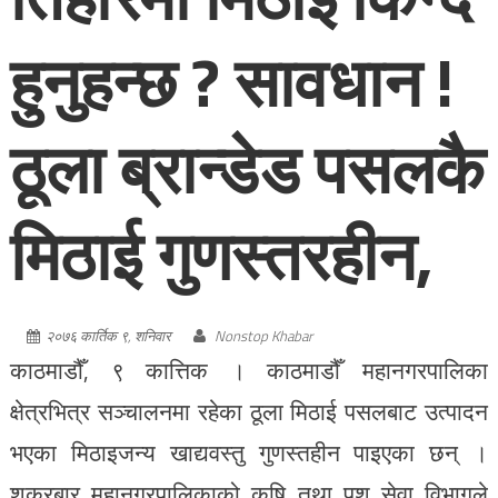
हुनुहन्छ ? सावधान !
ठूला ब्रान्डेड पसलकै
मिठाई गुणस्तरहीन,
२०७६ कार्तिक ९, शनिवार
Nonstop Khabar
काठमाडौँ, ९ कात्तिक । काठमाडौँ महानगरपालिका
क्षेत्रभित्र सञ्चालनमा रहेका ठूला मिठाई पसलबाट उत्पादन
भएका मिठाइजन्य खाद्यवस्तु गुणस्तहीन पाइएका छन् ।
शुक्रबार महानगरपालिकाको कृषि तथा पशु सेवा विभागले