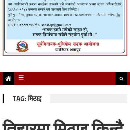
TAG:
मिठाइ
तिहारमा मिठाइ किन्दै