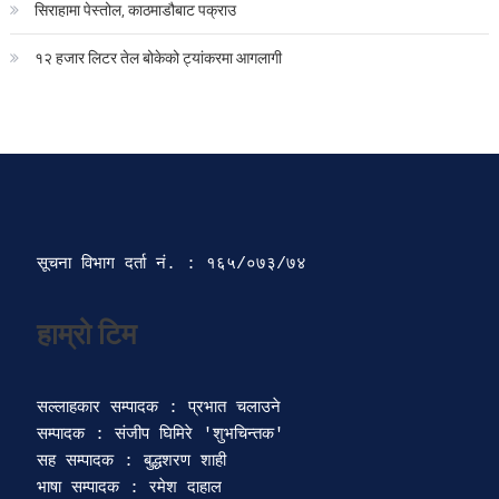
सिराहामा पेस्तोल, काठमाडौबाट पक्राउ
१२ हजार लिटर तेल बोकेको ट्यांकरमा आगलागी
सूचना विभाग दर्ता‍ नं. : १६५/०७३/७४ 
सल्लाहकार सम्पादक : प्रभात चलाउने

सम्पादक : संजीप घिमिरे 'शुभचिन्तक' 

सह सम्पादक : बुद्धशरण शाही

भाषा सम्पादक : रमेश दाहाल 
