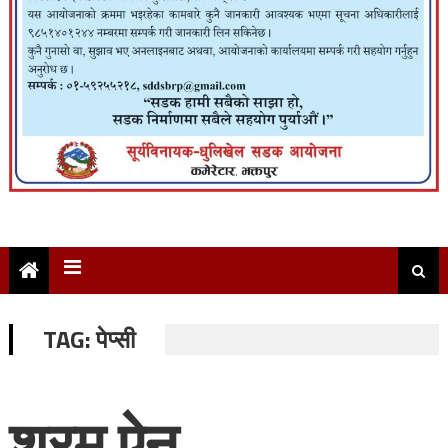
TAG:
पेप्सी
श्रम ऐन