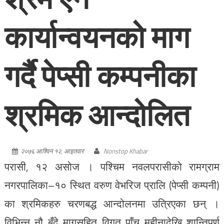
कार्यान्वयनको माग
गर्दै पेप्सी कम्पनीका
श्रमिक आन्दोलित
२०७६ आश्विन १२, आइतवार
Nonstop Khabar
परासी, १२ असोज । पश्चिम नवलपरासीको रामग्राम
नगरपालिका–१० स्थित वरुण वेभरिज प्रालि (पेप्सी कम्पनी)
का श्रमिकहरु चरणबद्ध आन्दोलनमा उत्रिएका छन् ।
विभिन्न नौ बुँदे मागसहित विगत पाँच महीनादेखि शान्तिपूर्ण