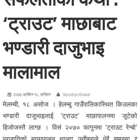
‘ट्राउट’ माछाबाट
भण्डारी दाजुभाइ
मालामाल
२०७६ आश्विन १८, शनिवार
Nonstop Khabar
मेलम्ची, १८ असोज । हेलम्बु गाउँपालिकास्थित किउलका
भण्डारी दाजुभाइलाई ‘ट्राउट’ माछापालनमा जुटेको
हिजोजस्तै लाग्छ । विसं २०७० फागुनमा ‘ट्राउट रेन्बो’
प्रजातिको माछापालन थाल्दा उनीहरुले धेरै समस्या र