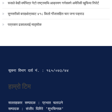
रूसले केही वर्षभित्र नेटो राष्ट्रमाथि आक्रमण गर्नसक्ने अमेरिकी खुफिया रिपोर्ट
सुनसरीको बराहक्षेत्रबाट ४१८ किलो गाँजासहित चार जना पक्राउ
पत्रकार ढकाललाई मातृशोक
सूचना विभाग दर्ता‍ नं. : १६५/०७३/७४ 
सल्लाहकार सम्पादक : प्रभात चलाउने

सम्पादक : संजीप घिमिरे 'शुभचिन्तक' 
