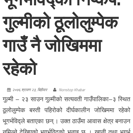
गुल्मीको ठूलोलुम्पेक
गाउँ नै जोखिममा
रहेको
२०७६ श्रावण २३, बिहीवार
Nonstop Khabar
गुल्मी – २३ साउन गुल्मीको सत्यवती गाउँपालिका–३ स्थित
ठूलोलुम्पेक बस्ती पहिरोको दीर्घकालीन जोखिममा रहेको
भूगर्भविद्ले बताएका छन् । उक्त ठाउँमा आवास क्षेत्र बनाउन
नमिल्ने देखिएको भूगर्भविद्को भनाइ छ । खानी तथा भूगर्भ