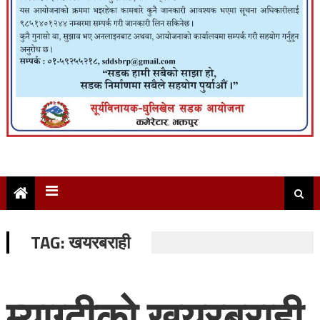
TAG:
खयरबराही
म्याग्दीको खयरबराही