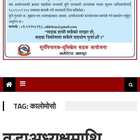
TAG:
कालाेमोसो
वडाअध्यक्षमाथि