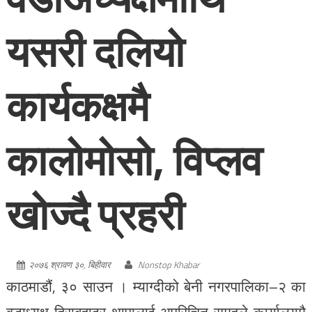
यसरी दलियो
कार्यकक्षमै
कालोमोसो, विप्लव
खोज्दै प्रहरी
२०७६ श्रावण ३०, बिहीवार
Nonstop Khabar
काठमाडौं, ३० साउन । म्याग्दीको बेनी नगरपालिका–२ का
वडाध्यक्ष हिराबहादुर थापालाई अपरिचित समूहले कार्यालयमै