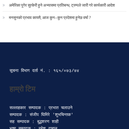
अमेरिका पुगेर सुत्केरी हुने अभ्यासमा प्रतिबन्ध, ट्रम्पले जारी गरे कार्यकारी आदेश
मनसुनको प्रभाव कायमै, आज कुन–कुन प्रदेशमा हुनेछ वर्षा ?
सूचना विभाग दर्ता‍ नं. : १६५/०७३/७४ 
सल्लाहकार सम्पादक : प्रभात चलाउने

सम्पादक : संजीप घिमिरे 'शुभचिन्तक' 

सह सम्पादक : बुद्धशरण शाही

भाषा सम्पादक : रमेश दाहाल 
