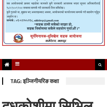
TAG:
इञ्जिनीयरिङ कक्षा
दूधकोशीमा सिभिल