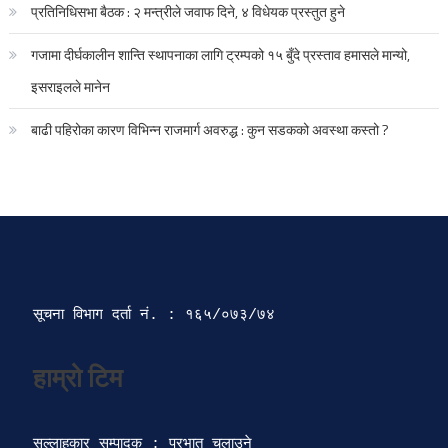
प्रतिनिधिसभा बैठक : २ मन्त्रीले जवाफ दिने, ४ विधेयक प्रस्तुत हुने
गजामा दीर्घकालीन शान्ति स्थापनाका लागि ट्रम्पको १५ बुँदे प्रस्ताव हमासले मान्यो,
इसराइलले मानेन
बाढी पहिरोका कारण विभिन्न राजमार्ग अवरुद्ध : कुन सडकको अवस्था कस्तो ?
सूचना विभाग दर्ता‍ नं. : १६५/०७३/७४ 
सल्लाहकार सम्पादक : प्रभात चलाउने
