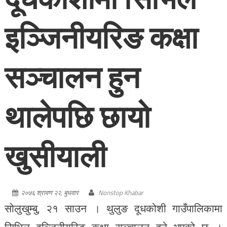
इञ्जिनीयरिङ कक्षा
सञ्चालन हुन
थालेपछि छायो
खुसीयाली
२०७६ श्रावण २२, बुधवार
Nonstop Khabar
सोलुखुम्बु, २१ साउन । थुलुङ दूधकोशी गाउँपालिकामा
सिभिल इञ्जिनीयरिङ कक्षा सञ्चालन हुने भएको छ ।