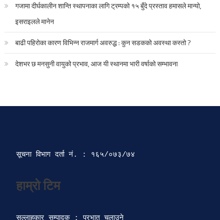
गजामा दीर्घकालीन शान्ति स्थापनाका लागि ट्रम्पको १५ बुँदे प्रस्ताव हमासले मान्यो,
इसराइलले मानेन
बाढी पहिरोका कारण विभिन्न राजमार्ग अवरुद्ध : कुन सडकको अवस्था कस्तो ?
देशभर छ मनसुनी वायुको प्रभाव, आज यी स्थानमा भारी वर्षाको सम्भावना
सूचना विभाग दर्ता‍ नं. : १६५/०७३/७४ 
सल्लाहकार सम्पादक : प्रभात चलाउने
