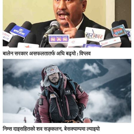
बालेन सरकार असफलतातर्फ अघि बढ्यो : विप्लव
निम्स दाइसहितको शव सङ्कलन, बेसक्याम्पमा ल्याइयो