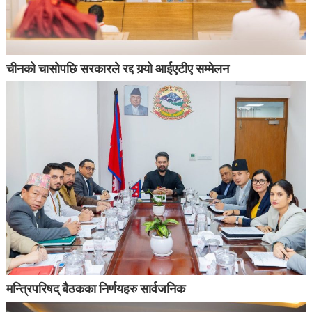
चीनको चासोपछि सरकारले रद्द गर्‍यो आईएटीए सम्मेलन
मन्त्रिपरिषद् बैठकका निर्णयहरु सार्वजनिक