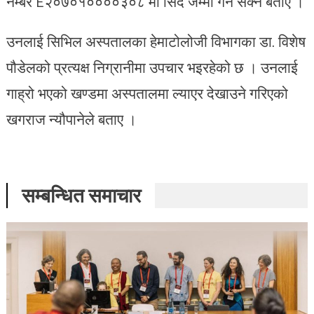
नम्बर E२०७०१००००३०८ मा सिदै जम्मा गर्न सक्ने बताए ।
उनलाई सिभिल अस्पतालका हेमाटोलोजी विभागका डा. विशेष
पौडेलको प्रत्यक्ष निग्रानीमा उपचार भइरहेको छ । उनलाई
गाह्रो भएको खण्डमा अस्पतालमा ल्याएर देखाउने गरिएको
खगराज न्यौपानेले बताए ।
सम्बन्धित समाचार