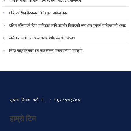
चीनको चासोपछि सरकारले रद्द गर्‍यो आईएटीए सम्मेलन
मन्त्रिपरिषद् बैठकका निर्णयहरु सार्वजनिक
दक्षिण एसियाको दिगो शान्तिका लागि कश्मीर विवादको समाधान हुनुपर्ने पाकिस्तानी भनाइ
बालेन सरकार असफलतातर्फ अघि बढ्यो : विप्लव
निम्स दाइसहितको शव सङ्कलन, बेसक्याम्पमा ल्याइयो
सूचना विभाग दर्ता‍ नं. : १६५/०७३/७४ 