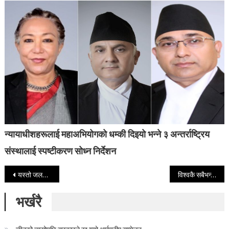
न्यायाधीशहरूलाई महाअभियोगको धम्की दिइयो भन्ने ३ अन्तर्राष्ट्रिय
संस्थालाई स्पष्टीकरण सोध्न निर्देशन
Post navigation
यस्तो जलपमा छिराए महिलाले काठमाडौं विमानस्थलमा यति धेरै सुन
विश्वकै सबैभन्दा महङ्गो सम्बन्ध विच्छेद, एकैदिनमै विश्वकै धनी महिला बनिन बेजोस
भर्खरै