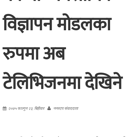
विज्ञापन मोडलका
रुपमा अब
टेलिभिजनमा देखिने
२०७५ फाल्गुन २३, बिहीवार
ननस्टप संवाददाता