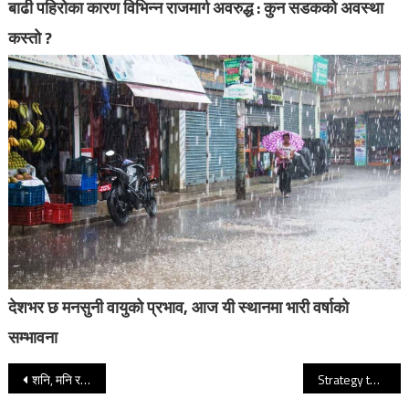
बाढी पहिरोका कारण विभिन्न राजमार्ग अवरुद्ध : कुन सडकको अवस्था
कस्तो ?
देशभर छ मनसुनी वायुको प्रभाव, आज यी स्थानमा भारी वर्षाको
सम्भावना
Post navigation
शनि, मनि र दुश्मनीको राप
Strategy to ensure citizen’s access to mass communications