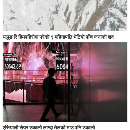
यलुङ रि हिमपहिरोमा परेको ९ महिनापछि भेटियो पाँच जनाको शव
एसियाली सेयर उकालो लाग्दा तेलको भाउ पनि उकालो