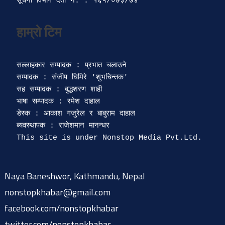
सूचना विभाग दर्ता‍ नं. : १६५/०७३/७४ 
सल्लाहकार सम्पादक : प्रभात चलाउने

सम्पादक : संजीप घिमिरे 'शुभचिन्तक' 

सह सम्पादक : बुद्धशरण शाही

भाषा सम्पादक : रमेश दाहाल 

डेस्क : आकाश गजुरेल र बाबुराम दाहाल

ब्यवस्थापक : राजेशमान मानन्धर 

Naya Baneshwor, Kathmandu, Nepal
nonstopkhabar@gmail.com
facebook.com/nonstopkhabar
twitter.com/nonstopkhabar