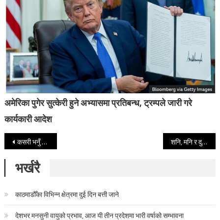
अमेरिका पुगेर सुत्केरी हुने अभ्यासमा प्रतिबन्ध, ट्रम्पले जारी गरे
कार्यकारी आदेश
Post navigation
कसरी भनुँ के सोच्दैछु म, न ससुराली न साली भएपछि
शनि, मनि र दुश्मनीको राप
भर्खरै
काठमाडौँका विभिन्न क्षेत्रमा दुई दिन बत्ती जाने
देशभर मनसुनी वायुको प्रभाव, आज यी तीन प्रदेशमा भारी वर्षाको सम्भावना