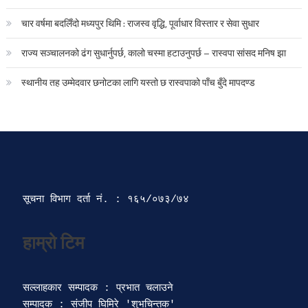
चार वर्षमा बदलिँदो मध्यपुर थिमि : राजस्व वृद्धि, पूर्वाधार विस्तार र सेवा सुधार
राज्य सञ्चालनको ढंग सुधार्नुपर्छ, कालो चस्मा हटाउनुपर्छ – रास्वपा सांसद मनिष झा
स्थानीय तह उम्मेदवार छनोटका लागि यस्तो छ रास्वपाको पाँच बुँदे मापदण्ड
सूचना विभाग दर्ता‍ नं. : १६५/०७३/७४ 
सल्लाहकार सम्पादक : प्रभात चलाउने

सम्पादक : संजीप घिमिरे 'शुभचिन्तक' 
