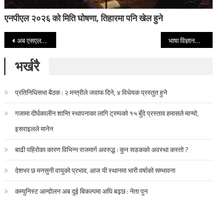
एनपीएल २०२६ को मिति घोषणा, तिहारमा पनि खेल हुने
Post navigation
अब एसएलसी र आइएवाला शिक्षकले पढाउन नपाउने, तोकियो शिक्षकको न्यूनतम शैक्षिक योग्यता स्नातक
भाषा विज्ञानको अन्तर्राष्ट्रिय सम्मेलन सुरु
भर्खरै
प्रतिनिधिसभा बैठक : २ मन्त्रीले जवाफ दिने, ४ विधेयक प्रस्तुत हुने
गजामा दीर्घकालीन शान्ति स्थापनाका लागि ट्रम्पको १५ बुँदे प्रस्ताव हमासले मान्यो,
इसराइलले मानेन
बाढी पहिरोका कारण विभिन्न राजमार्ग अवरुद्ध : कुन सडकको अवस्था कस्तो ?
देशभर छ मनसुनी वायुको प्रभाव, आज यी स्थानमा भारी वर्षाको सम्भावना
कम्युनिस्ट आन्दोलन अब दुई बिकल्पमा अघि बढ्छ : नेता पुन