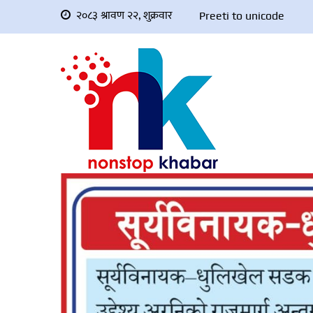
२०८३ श्रावण २२, शुक्रवार
Preeti to unicode