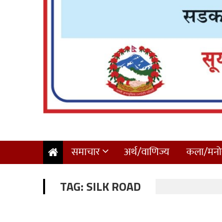
समाचार
अर्थ/वाणिज्य
कला/मनोर
TAG:
SILK ROAD