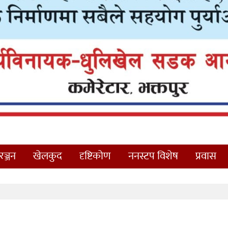
ञ्जन
खेलकुद
दृष्टिकोण
ननस्टप विशेष
प्रवास