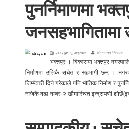
पुनर्निमाणमा भक्त
जनसहभागितामा उभिँद
२०८२ पुष १३, आइतवार
Nonstop Khabar
भक्तपुर । विकासमा भक्तपुर नगरपाल
निर्माणमा उत्तिकै सचेत र सहभागी छन् । नगर
जिम्मेवारी दिने गरेकाले पनि भौतिक निर्माण र पुनर
नजिकै वडा नम्बर-२ खौमास्थित इन्द्रायणी द्याेछेँ(इन्द
सम्पादकीय : सचेत