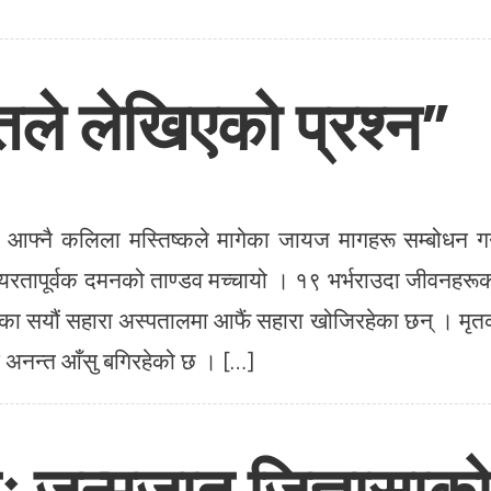
तले लेखिएको प्रश्न”
्नै कलिला मस्तिष्कले मागेका जायज मागहरू सम्बोधन गर्
यरतापूर्वक दमनको ताण्डव मच्चायो । १९ भर्भराउदा जीवनहरू
ालका सयौं सहारा अस्पतालमा आफैं सहारा खोजिरहेका छन् । मृ
 अनन्त आँसु बगिरहेको छ । […]
ः जन्मजात जिज्ञासाक