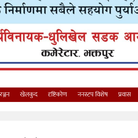
ञ्जन
खेलकुद
दृष्टिकोण
ननस्टप विशेष
प्रवास