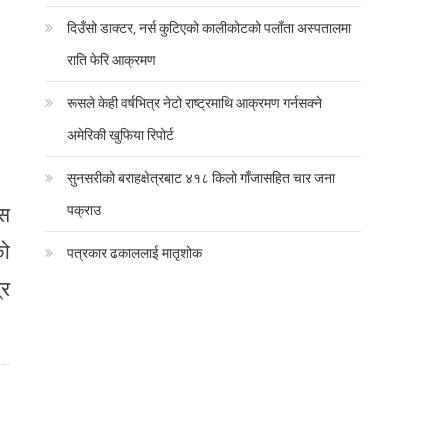
दिउँसो डाक्टर, नर्स कुटिएको कालीकोटको पलाँता अस्पतालमा
राति फेरि आक्रमण
रूसले केही वर्षभित्र नेटो राष्ट्रमाथि आक्रमण गर्नसक्ने
अमेरिकी खुफिया रिपोर्ट
सुनसरीको बराहक्षेत्रबाट ४१८ किलो गाँजासहित चार जना
ास
पक्राउ
को
पत्रकार ढकाललाई मातृशोक
्र