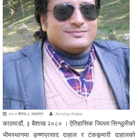
२०८० बैशाख ३, आइतवार
Nonstop Khabar
काठमाडौं, ३ बैशाख २०८० । ऐतिहासिक जिल्ला सिन्धुलीको
भीमस्थानमा कृष्णप्रसाद दाहाल र टंककुमारी दाहालको