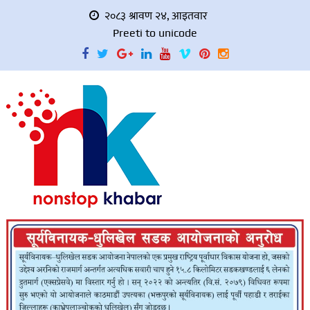
२०८३ श्रावण २४, आइतवार
Preeti to unicode