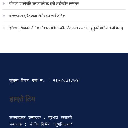
चीनको चासोपछि सरकारले रद्द गर्‍यो आईएटीए सम्मेलन
मन्त्रिपरिषद् बैठकका निर्णयहरु सार्वजनिक
दक्षिण एसियाको दिगो शान्तिका लागि कश्मीर विवादको समाधान हुनुपर्ने पाकिस्तानी भनाइ
सूचना विभाग दर्ता‍ नं. : १६५/०७३/७४ 
सल्लाहकार सम्पादक : प्रभात चलाउने

सम्पादक : संजीप घिमिरे 'शुभचिन्तक' 
