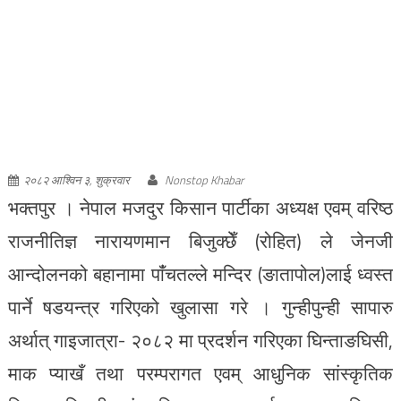
भक्तपुर । नेपाल मजदुर किसान पार्टीका अध्यक्ष एवम् वरिष्ठ
राजनीतिज्ञ नारायणमान बिजुक्छेँ (रोहित) ले जेनजी
आन्दोलनको बहानामा पाँंचतल्ले मन्दिर (ङातापोल)लाई ध्वस्त
पार्ने षडयन्त्र गरिएको खुलासा गरे । गुन्हीपुन्ही सापारु
अर्थात् गाइजात्रा- २०८२ मा प्रदर्शन गरिएका घिन्ताङघिसी,
माक प्याखँ तथा परम्परागत एवम् आधुनिक सांस्कृतिक
विधाका विजयी सांस्कृतिक समूहहरुलाई पुरस्कार वितरण
एवम् सांस्कृतिक गुरुहरूको सम्मान कार्यक्रमलाई बिहीबार
[…]
सल्लाघारीको चौर