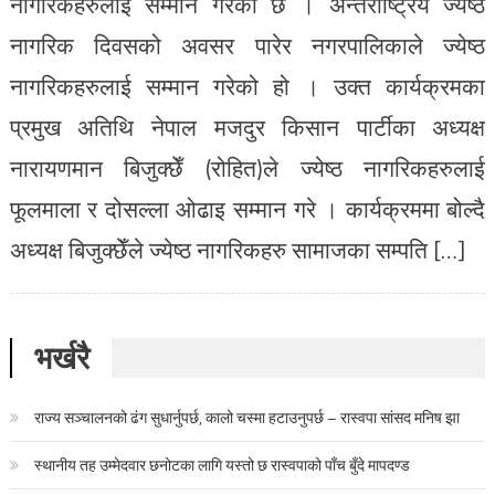
अध्यक्ष बिजुक्छेँले ज्येष्ठ नागरिकहरु सामाजका सम्पति […]
भर्खरै
राज्य सञ्चालनको ढंग सुधार्नुपर्छ, कालो चस्मा हटाउनुपर्छ – रास्वपा सांसद मनिष झा
स्थानीय तह उम्मेदवार छनोटका लागि यस्तो छ रास्वपाको पाँच बुँदे मापदण्ड
अमेरिका पुगेर सुत्केरी हुने अभ्यासमा प्रतिबन्ध, ट्रम्पले जारी गरे कार्यकारी आदेश
मनसुनको प्रभाव कायमै, आज कुन–कुन प्रदेशमा हुनेछ वर्षा ?
प्रतिनिधिसभाको बैठक आज बस्दै, यस्तो छ सम्भावित कार्यसूची