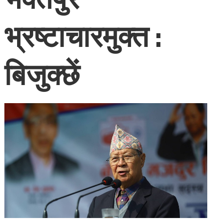
भ्रष्टाचारमुक्त :
बिजुक्छें