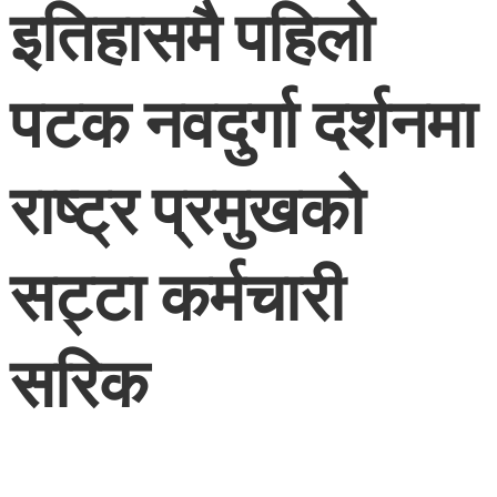
इतिहासमै पहिलो
पटक नवदुर्गा दर्शनमा
राष्ट्र प्रमुखको
सट्टा कर्मचारी
सरिक
२०८२ आश्विन २२, बुधवार
Nonstop Khabar
भक्तपुर । इतिहासमै पहिलो पटक यस वर्षको कोजाग्रत