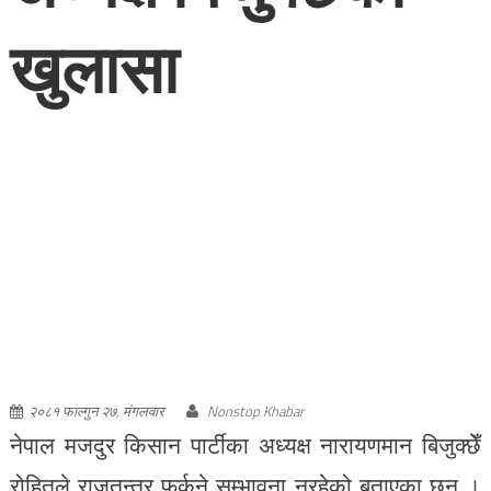
२०८१ फाल्गुन २७, मंगलवार
Nonstop Khabar
नेपाल मजदुर किसान पार्टीका अध्यक्ष नारायणमान बिजुक्छेँ
रोहितले राजतन्त्र फर्कने सम्भावना नरहेको बताएका छन् ।
बच्चाबेलाको लुगा लगाउन नमिले जस्तै फालि सकेको
राजतन्त्र फर्कन नसक्ने उनको भनाइ छ । भक्तपुरको
ब्यासीस्थित बासु माध्यमिक विद्यालयको वार्षिकोत्सव एवं
साँस्कृतिक कार्यक्रमलाई सम्बोधन गर्दै अध्यक्ष बिजुक्छेँले
राजतन्त्रले धनी र सामन्ती वर्गको मात्र हित गर्ने भएकोले