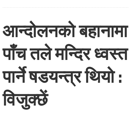
पार्ने षडयन्त्र थियो :
विजुक्छें
२०८२ आश्विन ३, शुक्रवार
Nonstop Khabar