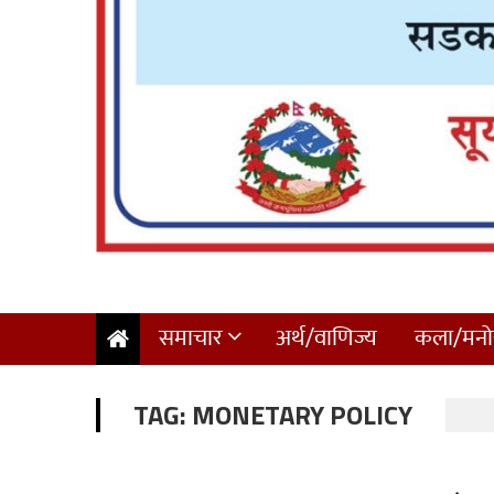
समाचार
अर्थ/वाणिज्य
कला/मनोर
TAG:
MONETARY POLICY