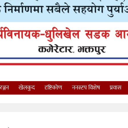
ञ्जन
खेलकुद
दृष्टिकोण
ननस्टप विशेष
प्रवास